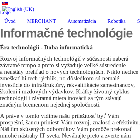
Logo
Úvod
MERCHANT
Automatizácia
Robotika
S
Informačné technológie
Éra technológií - Doba informatická
Rozvoj informačných technológií v súčasnosti naberá
závratné tempo a preto si vyžaduje veľké sústredenie
a neustály prehľad o nových technológiách. Nikto nechce
zmeškať hi-tech rýchlik, no dôsledkom sú nemalé
investície do infraštruktúry, rekvalifikácie zamestnancov,
školení i mzdových výdavkov. Krátky životný cyklus
technológií i závratná miera inovácií sa tým stávajú
značným bremenom nejednej spoločnosti.
A práve v tomto vidíme našu príležitosť byť Vám
prospešní, šancu priniesť Vám rozvoj, znalosti a efektivitu
Náš tím skúsených odborníkov Vám pomôže prekonať
mnohé nástrahy IT sveta. Neváhajte preto a zverte nám