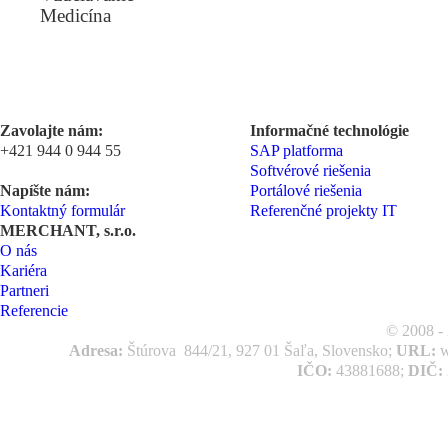
Medicína
Zavolajte nám:
Informačné technológie
+421 944 0 944 55
SAP platforma
Softvérové riešenia
Napíšte nám:
Portálové riešenia
Kontaktný formulár
Referenčné projekty IT
MERCHANT, s.r.o.
O nás
Kariéra
Partneri
Referencie
© 2008 -
Adresa:
Štúrova 844/21, 927 01 Šaľa, Slovensko;
URL:
w
IČO:
43881688;
DIČ: