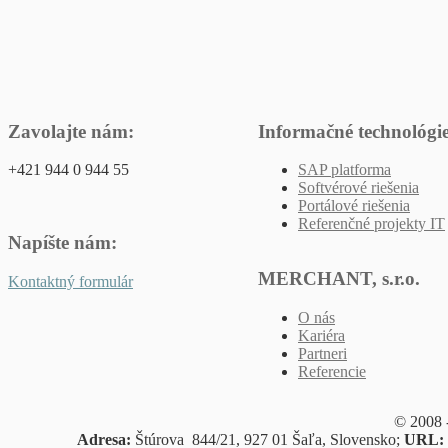
Zavolajte nám:
Informačné technológi
+421 944 0 944 55
SAP platforma
Softvérové riešenia
Portálové riešenia
Referenčné projekty IT
Napíšte nám:
MERCHANT, s.r.o.
Kontaktný formulár
O nás
Kariéra
Partneri
Referencie
© 2008 
Adresa:
Štúrova 844/21, 927 01 Šaľa, Slovensko;
URL: