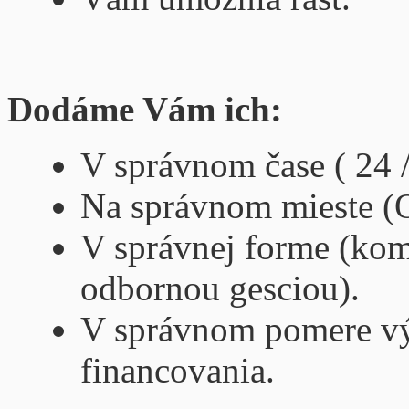
Dodáme Vám ich:
V správnom čase ( 24 /
Na správnom mieste (On
V správnej forme (kom
odbornou gesciou).
V správnom pomere výk
financovania.