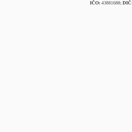
IČO:
43881688;
DIČ