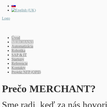
Logo
Úvod
MERCHANT
Automatizácia
Robotika
SAP & IT
Startupy
Referencie
Kontakty
Projekt NFP (OPII)
Prečo MERCHANT?
Sme radi, keď za nás hovor